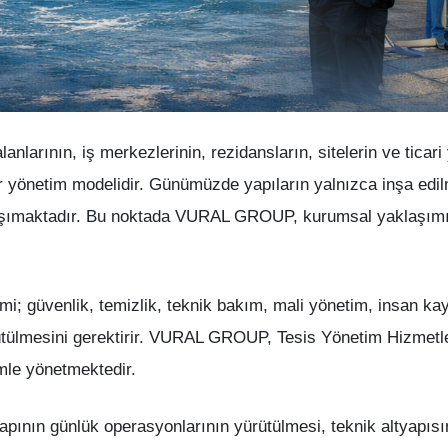
nlarının, iş merkezlerinin, rezidansların, sitelerin ve ticari 
bir yönetim modelidir. Günümüzde yapıların yalnızca inşa ed
aşımaktadır. Bu noktada VURAL GROUP, kurumsal yaklaşımı v
imi; güvenlik, temizlik, teknik bakım, mali yönetim, insan ka
yürütülmesini gerektirir. VURAL GROUP, Tesis Yönetim Hizmet
emle yönetmektedir.
yapının günlük operasyonlarının yürütülmesi, teknik altyapıs