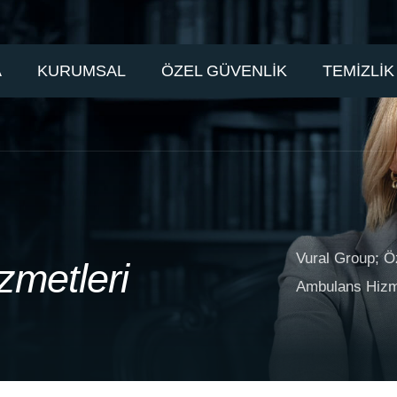
A
KURUMSAL
ÖZEL GÜVENLİK
TEMİZLİK
Vural Group; Ö
z
m
e
t
l
e
r
i
Ambulans Hizme