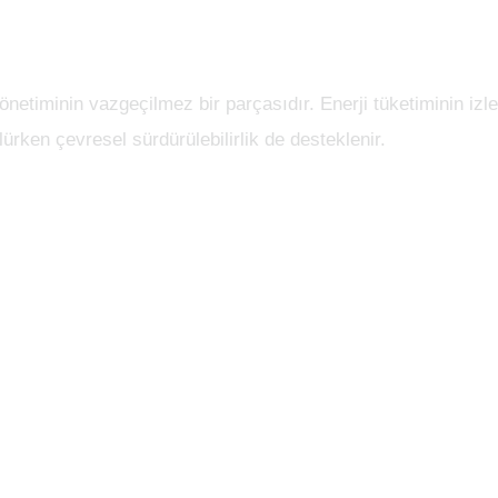
önetiminin vazgeçilmez bir parçasıdır. Enerji tüketiminin izlen
ürken çevresel sürdürülebilirlik de desteklenir.
le tesislerin karbon ayak izinin azaltılmasına katkı sağlar.
 ölçekli tesislerde çalışan ve kullanıcı güvenliği açısından 
onları profesyonel şekilde planlanır.
 çalışmalar, yasal mevzuata tam uyumlu şekilde gerçekleştiri
P’un tesis yönetim anlayışının temel taşlarından biridir. T