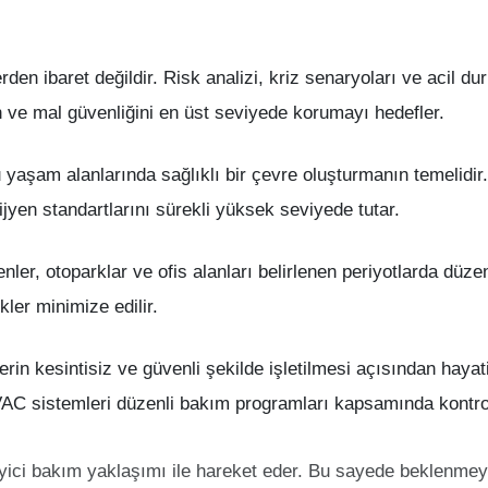
den ibaret değildir. Risk analizi, kriz senaryoları ve acil du
an ve mal güvenliğini en üst seviyede korumayı hedefler.
plu yaşam alanlarında sağlıklı bir çevre oluşturmanın temeli
hijyen standartlarını sürekli yüksek seviyede tutar.
enler, otoparklar ve ofis alanları belirlenen periyotlarda düz
kler minimize edilir.
lerin kesintisiz ve güvenli şekilde işletilmesi açısından haya
VAC sistemleri düzenli bakım programları kapsamında kontrol 
i bakım yaklaşımı ile hareket eder. Bu sayede beklenmeyen