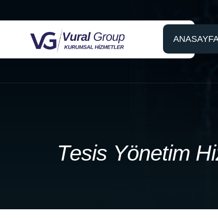
ANASAYF
T
e
s
i
s
Y
ö
n
e
t
i
m
H
i