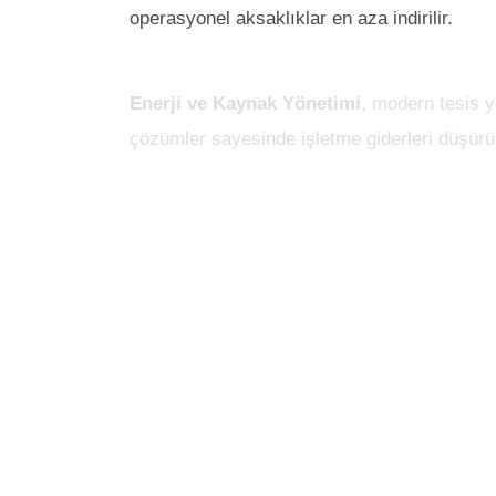
operasyonel aksaklıklar en aza indirilir.
Enerji ve Kaynak Yönetimi
, modern tesis y
çözümler sayesinde işletme giderleri düşürül
VURAL GROUP, enerji verimliliği projeleri i
fayda sunar.
Revir ve Sağlık Hizmetleri
, özellikle büyük
personeli temini ve acil müdahale organizasy
İş sağlığı ve güvenliği kapsamında yürütülen
sağlıklı çalışma ortamları oluşturulur.
Şeffaf Yönetim ve Raporlama
, VURAL GROU