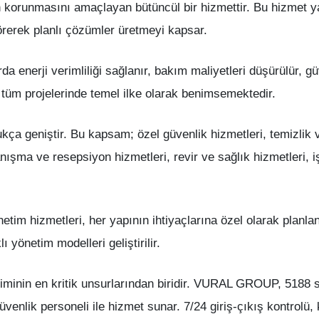
 korunmasını amaçlayan bütüncül bir hizmettir. Bu hizmet y
örerek planlı çözümler üretmeyi kapsar.
a enerji verimliliği sağlanır, bakım maliyetleri düşürülür, gü
 tüm projelerinde temel ilke olarak benimsemektedir.
kça geniştir. Bu kapsam; özel güvenlik hizmetleri, temizlik 
nışma ve resepsiyon hizmetleri, revir ve sağlık hizmetleri, i
 hizmetleri, her yapının ihtiyaçlarına özel olarak planlanır
ı yönetim modelleri geliştirilir.
timinin en kritik unsurlarından biridir. VURAL GROUP, 5188 
güvenlik personeli ile hizmet sunar. 7/24 giriş-çıkış kontrolü