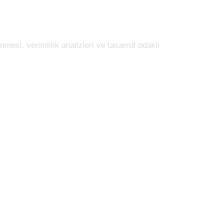
mesi, verimlilik analizleri ve tasarruf odaklı
 Bu yaklaşım, hem ekonomik hem de çevresel
önemlidir. Kurumsal revir kurulumu, sağlık
lir. Böylece iş kazalarının önüne geçilir ve
üm operasyonel süreçler düzenli olarak