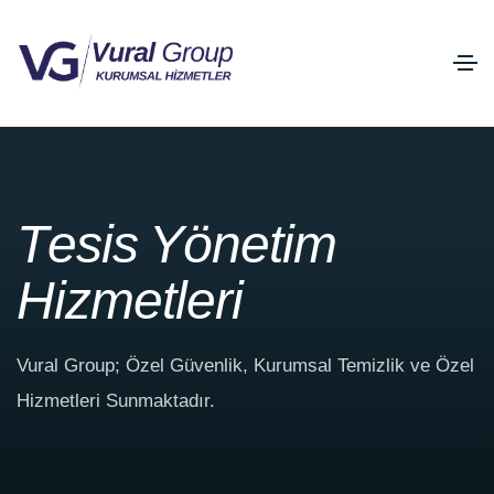
T
e
s
i
s
Y
ö
n
e
t
i
m
H
i
z
m
e
t
l
e
r
i
Vural Group; Özel Güvenlik, Kurumsal Temizlik ve Özel
Hizmetleri Sunmaktadır.