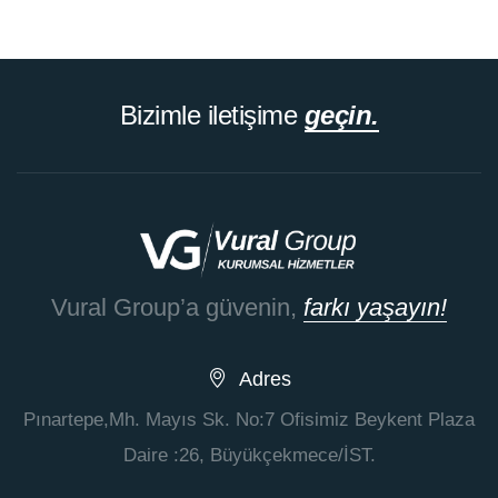
Bizimle iletişime
geçin.
Vural Group’a güvenin,
farkı yaşayın!
Adres
Pınartepe,Mh. Mayıs Sk. No:7 Ofisimiz Beykent Plaza
Daire :26, Büyükçekmece/İST.