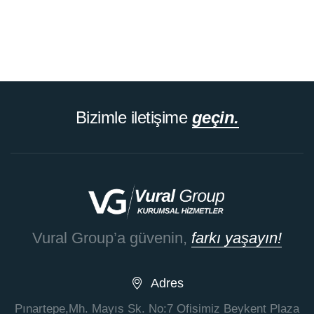
Bizimle iletişime
geçin.
Vural Group’a güvenin,
farkı yaşayın!
Adres
Pınartepe,Mh. Mayıs Sk. No:7 Ofisimiz Beykent Plaza