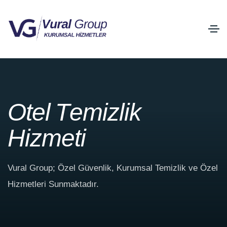
O
t
e
l
T
e
m
i
z
l
i
k
H
i
z
m
e
t
i
Vural Group; Özel Güvenlik, Kurumsal Temizlik ve Özel
Hizmetleri Sunmaktadır.