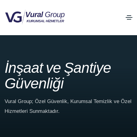
İ
n
ş
a
a
t
v
e
Ş
a
n
t
i
y
e
G
ü
v
e
n
l
i
ğ
i
Vural Group; Özel Güvenlik, Kurumsal Temizlik ve Özel
Hizmetleri Sunmaktadır.