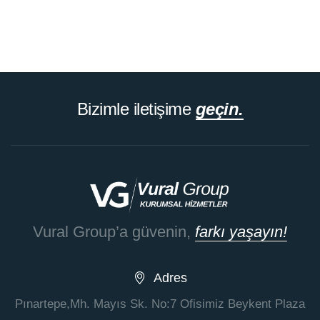
Bizimle iletişime
geçin.
Vural Group’a güvenin,
farkı yaşayın!
Adres
Pınartepe,Mh. Mayıs Sk. No:7 Ofisimiz Beykent Plaza