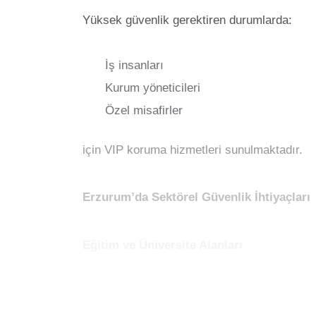
Yüksek güvenlik gerektiren durumlarda:
İş insanları
Kurum yöneticileri
Özel misafirler
için VIP koruma hizmetleri sunulmaktadır.
Erzurum’da Sektörel Güvenlik İhtiyaçları
Eğitim ve Üniversite Alanları
Erzurum’un öğrenci nüfusunun yüksek olması,
Profesyonel
Erzurum özel güvenlik hizmet