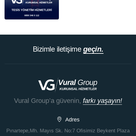
Bizimle iletişime
geçin.
Vural Group’a güvenin,
farkı yaşayın!
Adres
Pınartepe,Mh. Mayıs Sk. No:7 Ofisimiz Beykent Plaza