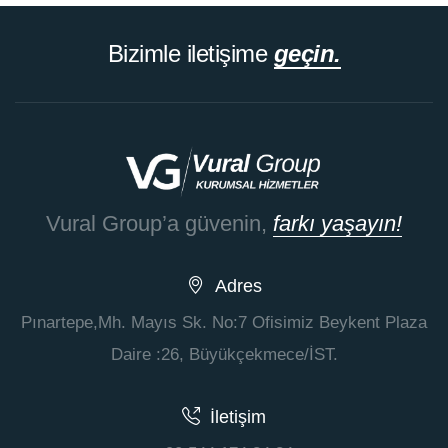
Bizimle iletişime
geçin.
Vural Group’a güvenin,
farkı yaşayın!
Adres
Pınartepe,Mh. Mayıs Sk. No:7 Ofisimiz Beykent Plaza
Daire :26, Büyükçekmece/İST.
İletişim