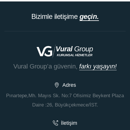
Bizimle iletişime
geçin.
Vural Group’a güvenin,
farkı yaşayın!
Adres
Pınartepe,Mh. Mayıs Sk. No:7 Ofisimiz Beykent Plaza
Daire :26, Büyükçekmece/İST.
İletişim