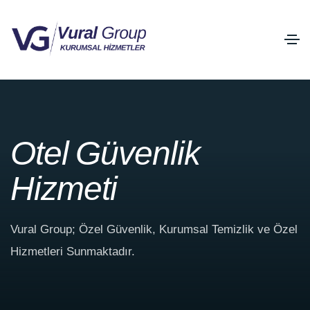
O
t
e
l
G
ü
v
e
n
l
i
k
H
i
z
m
e
t
i
Vural Group; Özel Güvenlik, Kurumsal Temizlik ve Özel
Hizmetleri Sunmaktadır.